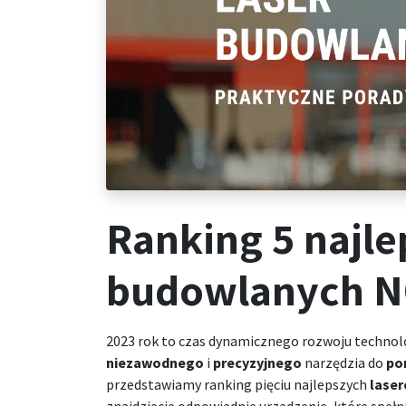
Ranking 5 najl
budowlanych N
2023 rok to czas dynamicznego rozwoju technol
niezawodnego
i
precyzyjnego
narzędzia do
po
przedstawiamy ranking pięciu najlepszych
laser
znajdziecie odpowiednie urządzenie, które spełn