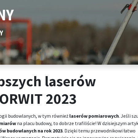
epszych laserów
ORWIT 2023
ogii budowlanych, w tym również
laserów pomiarowych
. Jeśli sz
miarów
na placu budowy, to dobrze trafiliście! W dzisiejszym arty
ów budowlanych na rok 2023
. Dzięki temu przewodnikowi łatwo
i Wasze wymagania. Przygotujcie się na
innowacyjne rozwiązania, 