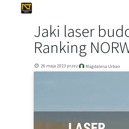
0
0
Jaki laser bud
Ranking NORW
26 maja 2023
przez
Magdalena Urban