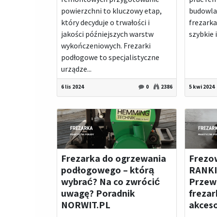
powierzchni to kluczowy etap,
budowlan
który decyduje o trwałości i
frezarka
jakości późniejszych warstw
szybkie 
wykończeniowych. Frezarki
podłogowe to specjalistyczne
urządze...
6 lis 2024
0
2386
5 kwi 2024
Frezarka do ogrzewania
Frezo
podłogowego – którą
RANKI
wybrać? Na co zwrócić
Przew
uwagę? Poradnik
frezar
NORWIT.PL
akceso