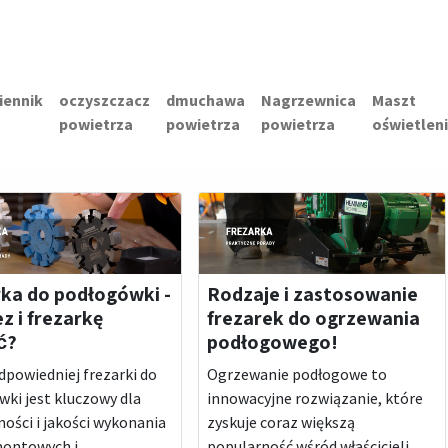
iennik
oczyszczacz
dmuchawa
Nagrzewnica
Maszt
powietrza
powietrza
powietrza
oświetlen
ka do podłogówki -
Rodzaje i zastosowanie
ez i frezarkę
frezarek do ogrzewania
ć?
podłogowego!
powiedniej frezarki do
Ogrzewanie podłogowe to
ki jest kluczowy dla
innowacyjne rozwiązanie, które
ości i jakości wykonania
zyskuje coraz większą
montowych i
popularność wśród właścicieli