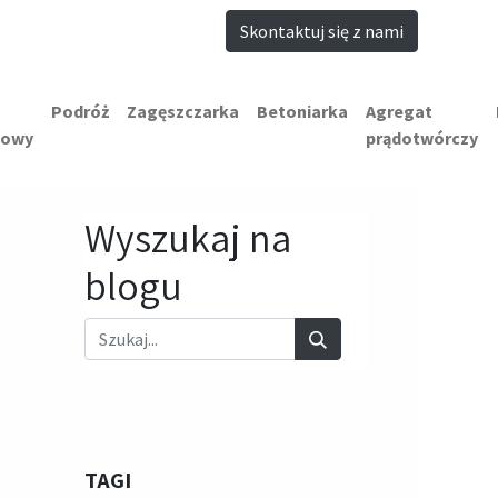
Skontaktuj się z nami
Podróż
Zagęszczarka
Betoniarka
Agregat
iowy
prądotwórczy
Wyszukaj na
blogu
TAGI