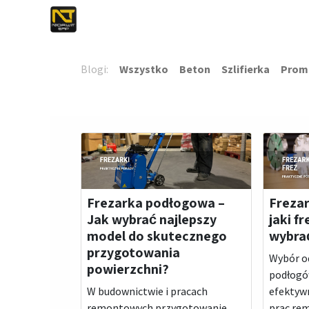
0
0
Blogi:
Wszystko
Beton
Szlifierka
Prom
Frezarka podłogowa –
Frezar
Jak wybrać najlepszy
jaki fr
model do skutecznego
wybra
przygotowania
Wybór od
powierzchni?
podłogów
W budownictwie i pracach
efektywn
remontowych przygotowanie
prac re