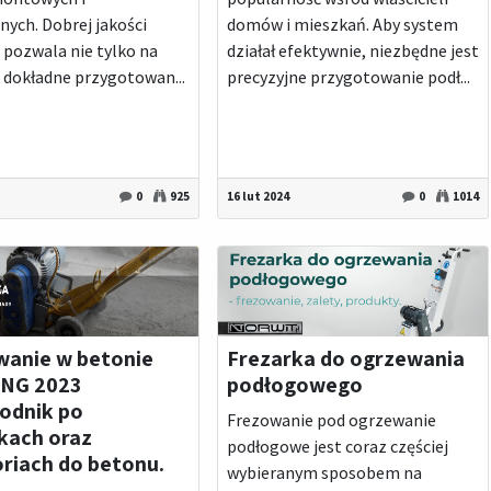
ych. Dobrej jakości
domów i mieszkań. Aby system
 pozwala nie tylko na
działał efektywnie, niezbędne jest
i dokładne przygotowan...
precyzyjne przygotowanie podł...
0
925
16 lut 2024
0
1014
wanie w betonie
Frezarka do ogrzewania
NG 2023
podłogowego
odnik po
Frezowanie pod ogrzewanie
kach oraz
podłogowe jest coraz częściej
riach do betonu.
wybieranym sposobem na