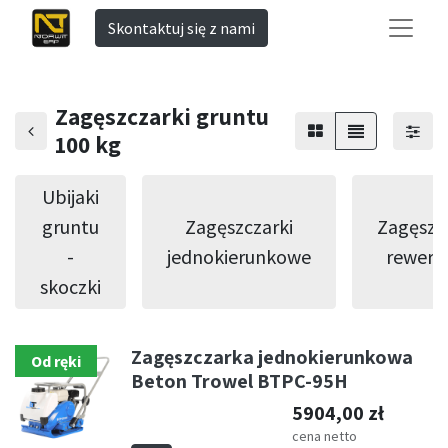
Skontaktuj się z nami
Zagęszczarki gruntu
100 kg
Ubijaki
gruntu
Zagęszczarki
Zagęszc
-
jednokierunkowe
rewers
skoczki
Zagęszczarka jednokierunkowa
Od ręki
Beton Trowel BTPC-95H
5904,00
zł
cena netto