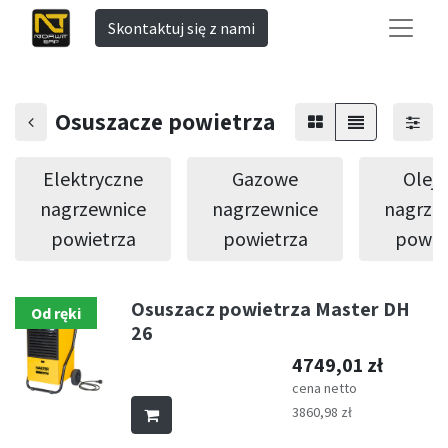
Skontaktuj się z nami
Osuszacze powietrza
Elektryczne
Gazowe
Olej
nagrzewnice
nagrzewnice
nagrze
powietrza
powietrza
powie
Osuszacz powietrza Master DH
Od ręki
26
4749,01
zł
cena netto
3860,98
zł