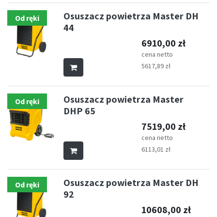
Osuszacz powietrza Master DH
Od ręki
44
6910,00
zł
cena netto
5617,89
zł
Osuszacz powietrza Master
Od ręki
DHP 65
7519,00
zł
cena netto
6113,01
zł
Osuszacz powietrza Master DH
Od ręki
92
10608,00
zł