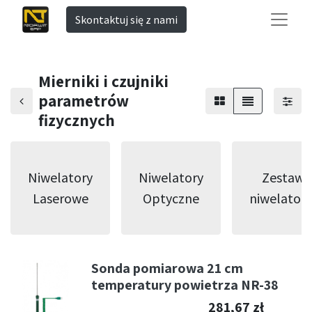
Skontaktuj się z nami
Mierniki i czujniki
parametrów
fizycznych
Niwelatory
Niwelatory
Zestawy
Laserowe
Optyczne
niwelator
Sonda pomiarowa 21 cm
temperatury powietrza NR-38
281,67
zł