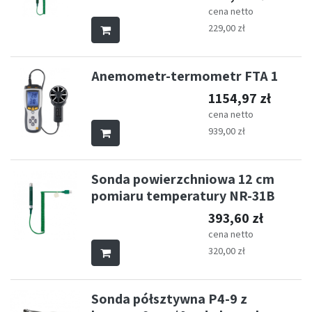
cena netto
229,00
zł
Anemometr-termometr FTA 1
1154,97
zł
cena netto
939,00
zł
Sonda powierzchniowa 12 cm
pomiaru temperatury NR-31B
393,60
zł
cena netto
320,00
zł
Sonda półsztywna P4-9 z