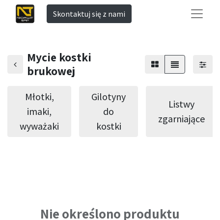
Skontaktuj się z nami
Mycie kostki
brukowej
Młotki,
Gilotyny
Listwy
imaki,
do
zgarniające
wyważaki
kostki
Nie określono produktu