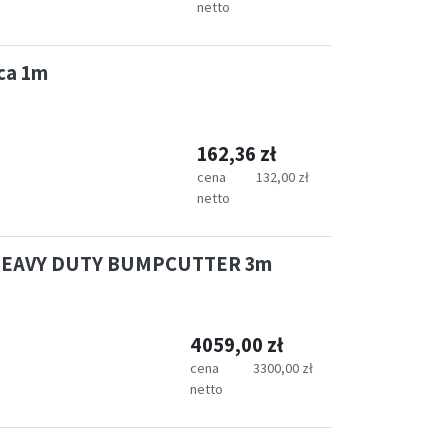
netto
ca 1m
162,36
zł
cena
132,00
zł
netto
l HEAVY DUTY BUMPCUTTER 3m
4059,00
zł
cena
3300,00
zł
netto