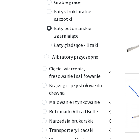
Grabie grace
Łaty strukturalne -
szczotki
Łaty betoniarskie
zgarniające
Łaty gładzące - lizaki
Wibratory przyczepne
Cięcie, wiercenie,
frezowanie i szlifowanie
Krajzegi - piły stołowe do
drewna
Malowanie i tynkowanie
Betoniarki Altrad Belle
Narzędzia brukarskie
Transportery i taczki