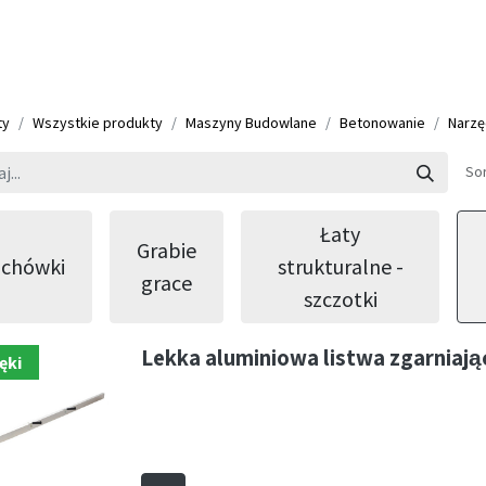
ty
Wszystkie produkty
Maszyny Budowlane
Betonowanie
Narzę
Sor
Łaty
Grabie
ichówki
strukturalne -
grace
szczotki
Lekka aluminiowa listwa zgarniają
ęki