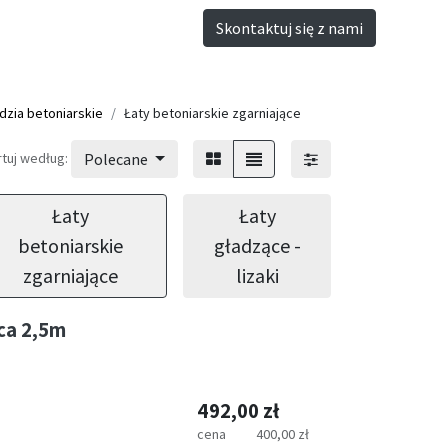
Skontaktuj się z nami
dzia betoniarskie
Łaty betoniarskie zgarniające
tuj według:
Polecane
Łaty
Łaty
betoniarskie
gładzące -
zgarniające
lizaki
ca 2,5m
492,00
zł
cena
400,00
zł