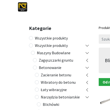
0
0
Kategorie
Produk
Wszystkie produkty
Wszystkie produkty
Maszyny Budowlane
Bl
Zagęszczarki gruntu
Betonowanie
Zacieranie betonu
Od r
Wibratory do betonu
Łaty wibracyjne
Narzędzia betoniarskie
Blichówki